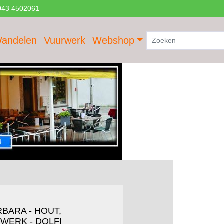
43 4502061
andelen
Vuurwerk
Webshop
RBARA - HOUT,
WERK - DOLFI