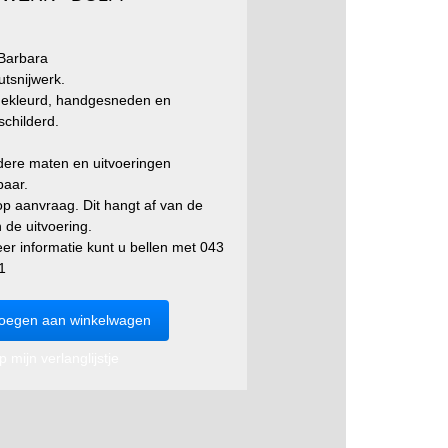
 Barbara
utsnijwerk.
ekleurd, handgesneden en
childerd.
ere maten en uitvoeringen
baar.
 op aanvraag. Dit hangt af van de
 de uitvoering.
er informatie kunt u bellen met 043
1
 mijn verlanglijstje