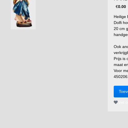
€
0.00
Heilige
Dolfi ho
20 cm g
handges
Ook and
verkrijg
Prijs is
maat en
Voor me
450206
zet op